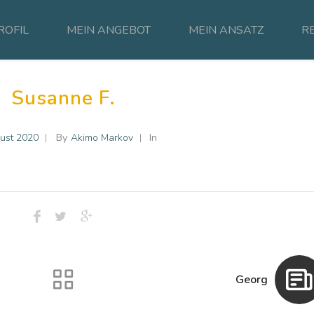
ROFIL
MEIN ANGEBOT
MEIN ANSATZ
R
Susanne F.
ust 2020
By
Akimo Markov
In
Georg